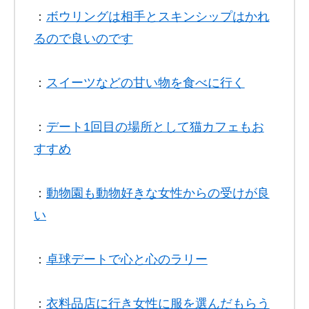
：
ボウリングは相手とスキンシップはかれ
るので良いのです
：
スイーツなどの甘い物を食べに行く
：
デート1回目の場所として猫カフェもお
すすめ
：
動物園も動物好きな女性からの受けが良
い
：
卓球デートで心と心のラリー
：
衣料品店に行き女性に服を選んだもらう