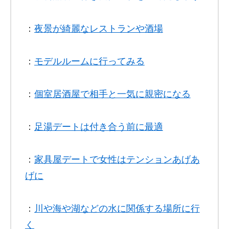
：
夜景が綺麗なレストランや酒場
：
モデルルームに行ってみる
：
個室居酒屋で相手と一気に親密になる
：
足湯デートは付き合う前に最適
：
家具屋デートで女性はテンションあげあ
げに
：
川や海や湖などの水に関係する場所に行
く