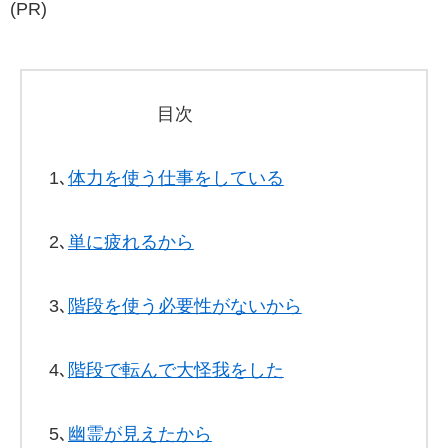
(PR)
目次
1､
体力を使う仕事をしている
2､
単に疲れるから
3､
階段を使う必要性がないから
4､
階段で転んで大怪我をした
5､
幽霊が見えたから