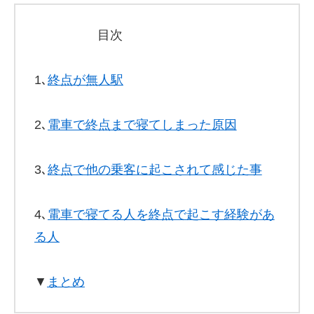
目次
1､
終点が無人駅
2､
電車で終点まで寝てしまった原因
3､
終点で他の乗客に起こされて感じた事
4､
電車で寝てる人を終点で起こす経験があ
る人
▼
まとめ