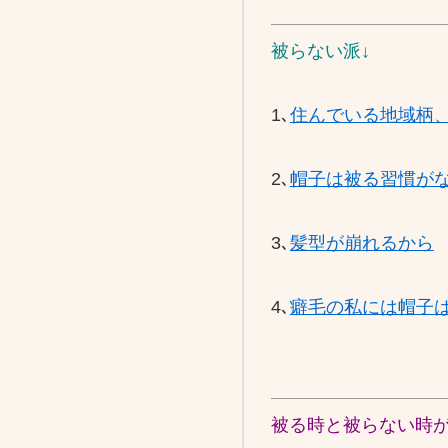
被らない派↓
1､
住んでいる地域柄
2､
帽子は被る習慣が
3､
髪型が崩れるから
4､
癖毛の私には帽子
被る時と被らない時が