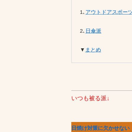
1､
アウトドアスポー
2､
日傘派
▼
まとめ
いつも被る派↓
日焼け対策に欠かせない