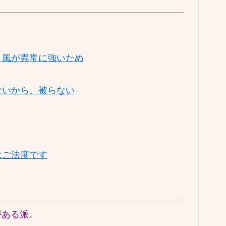
、風が異常に強いため
ないから、被らない
はご法度です
ある派↓