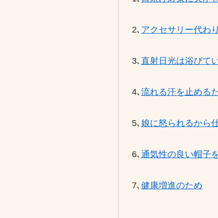
2､
アクセサリー代わ
3､
直射日光は浴びて
4､
流れる汗を止める
5､
娘に怒られるから
6､
通気性の良い帽子
7､
健康増進のため