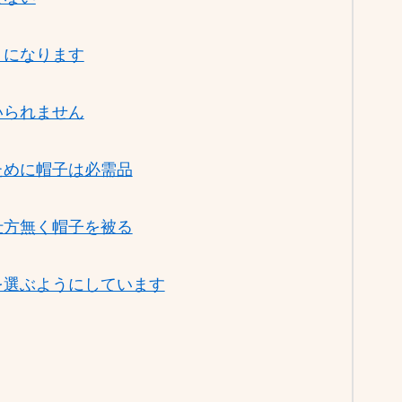
りになります
いられません
ために帽子は必需品
仕方無く帽子を被る
を選ぶようにしています