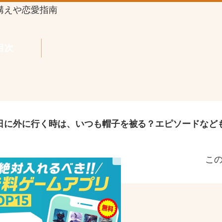
構えや恋愛指南
目次
日に外に行く時は、いつも帽子を被る？エピソードなど
こ