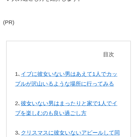
(PR)
目次
1､
イブに彼女いない男はあえて1人でカッ
プルが沢山いるような場所に行ってみる
2､
彼女いない男はまったりと家で1人でイ
ブを楽しむのも良い過ごし方
3､
クリスマスに彼女いないアピールして同