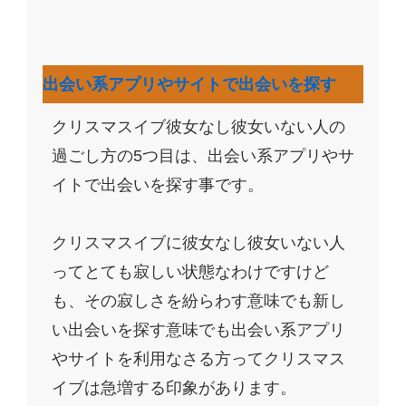
出会い系アプリやサイトで出会いを探す
クリスマスイブ彼女なし彼女いない人の
過ごし方の5つ目は、出会い系アプリやサ
イトで出会いを探す事です。
クリスマスイブに彼女なし彼女いない人
ってとても寂しい状態なわけですけど
も、その寂しさを紛らわす意味でも新し
い出会いを探す意味でも出会い系アプリ
やサイトを利用なさる方ってクリスマス
イブは急増する印象があります。