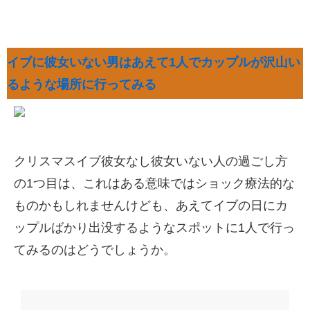
イブに彼女いない男はあえて1人でカップルが沢山い
るような場所に行ってみる
クリスマスイブ彼女なし彼女いない人の過ごし方
の1つ目は、これはある意味ではショック療法的な
ものかもしれませんけども、あえてイブの日にカ
ップルばかり出没するようなスポットに1人で行っ
てみるのはどうでしょうか。