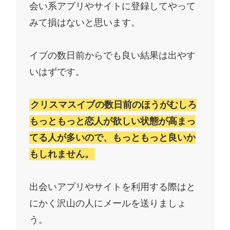
会い系アプリやサイトに登録してやって
みて損はないと思います。
イブの数日前からでも良い結果は出やす
いはずです。
クリスマスイブの数日前のほうがむしろ
もっともっと恋人が欲しい状態が高まっ
てる人が多いので、もっともっと良いか
もしれません。
出会いアプリやサイトを利用する際はと
にかく沢山の人にメールを送りましょ
う。