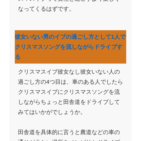
なってくるはずです。
彼女いない男のイブの過ごし方として1人で
クリスマスソングを流しながらドライブす
る
クリスマスイブ彼女なし彼女いない人の
過ごし方の4つ目は、車のある人でしたら
クリスマスイブにクリスマスソングを流
しながらちょっと田舎道をドライブして
みてはいかがでしょうか。
田舎道を具体的に言うと農道などの車の