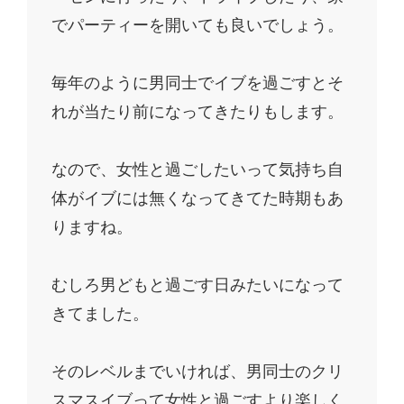
でパーティーを開いても良いでしょう。
毎年のように男同士でイブを過ごすとそ
れが当たり前になってきたりもします。
なので、女性と過ごしたいって気持ち自
体がイブには無くなってきてた時期もあ
りますね。
むしろ男どもと過ごす日
みたいになって
きてました。
そのレベルまでいければ、男同士のクリ
スマスイブって女性と過ごすより楽しく