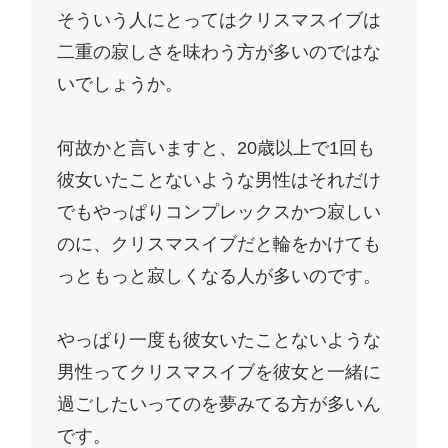
そういう人にとってはクリスマスイブは
二重の寂しさを味わう
方が多いのではな
いでしょうか。
何故かと言いますと、20歳以上で1回も
彼女いたことないような男性はそれだけ
でもやっぱりコンプレックスかつ寂しい
のに、クリスマスイブだと輪をかけても
っともっと寂しくなる人が多いのです。
やっぱり一度も彼女いたことないような
男性ってクリスマスイブを彼女と一緒に
過ごしたいってのを夢みてる方が多いん
です。