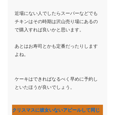
近場にない人でしたらスーパーなどでも
チキンはその時期は沢山売り場にあるの
で購入すれば良いかと思います。
あとはお寿司とかも定番だったりします
よね。
ケーキはできればなるべく早めに予約し
といたほうが良いでしょう。
クリスマスに彼女いないアピールして同じ