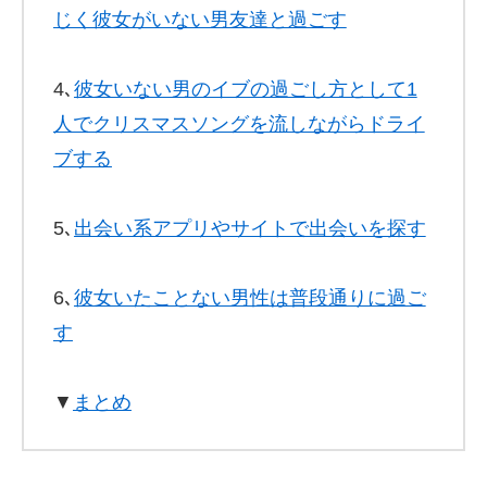
じく彼女がいない男友達と過ごす
4､
彼女いない男のイブの過ごし方として1
人でクリスマスソングを流しながらドライ
ブする
5､
出会い系アプリやサイトで出会いを探す
6､
彼女いたことない男性は普段通りに過ご
す
▼
まとめ