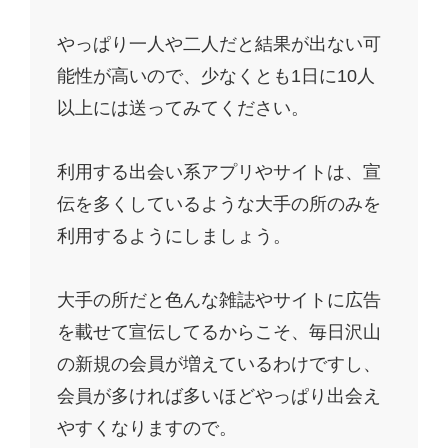
やっぱり一人や二人だと結果が出ない可
能性が高いので、少なくとも1日に10人
以上には送ってみてください。
利用する出会い系アプリやサイトは、宣
伝を多くしているような大手の所のみを
利用するようにしましょう。
大手の所だと色んな雑誌やサイトに広告
を載せて宣伝してるからこそ、毎日沢山
の新規の会員が増えているわけですし、
会員が多ければ多いほどやっぱり出会え
やすくなりますので。