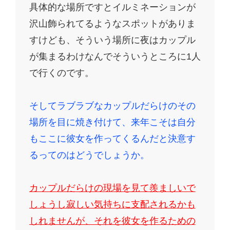
具体的な場所ですとイルミネーションが
沢山飾られてるようなスポットがありま
すけども、そういう場所に夜はカップル
が集まるわけなんでそういうところに1人
で行くのです。
そしてラブラブなカップルだらけのその
場所を目に焼き付けて、来年こそは自分
もここに彼女を作ってくるんだと決意す
るってのはどうでしょうか。
カップルだらけの現場を見て羨ましいで
しょうし寂しい気持ちに支配されるかも
しれませんが、それを彼女を作るための