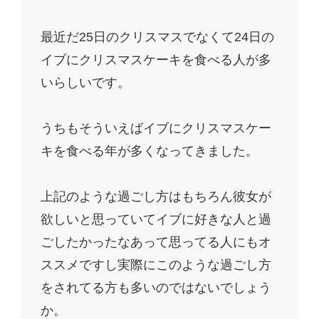
最近だ25日のクリスマスでなくて24日の
イブにクリスマスケーキを食べる人が多
いらしいです。
うちもそういえばイブにクリスマスケー
キを食べる年が多くなってきました。
上記のような過ごし方はもちろん彼女が
欲しいと思っていてイブに好きな人と過
ごしたかったなあって思ってる人にもオ
ススメですし実際にこのような過ごし方
をされてる方も多いのではないでしょう
か。