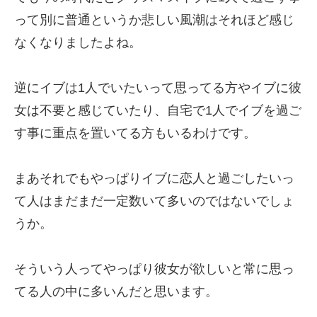
って別に普通というか悲しい風潮はそれほど感じ
なくなりましたよね。
逆にイブは1人でいたいって思ってる方やイブに彼
女は不要と感じていたり、自宅で1人でイブを過ご
す事に重点を置いてる方もいるわけです。
まあそれでもやっぱりイブに恋人と過ごしたいっ
て人はまだまだ一定数いて多いのではないでしょ
うか。
そういう人ってやっぱり彼女が欲しいと常に思っ
てる人の中に多いんだと思います。