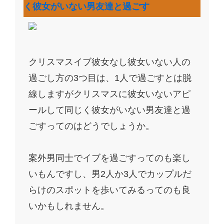
く彼女がいない男友達と過ごす
クリスマスイブ彼女なし彼女いない人の
過ごし方の3つ目は、1人で過ごすとは脱
線しますがクリスマスに彼女いないアピ
ールして同じく彼女がいない男友達と過
ごすってのはどうでしょうか。
案外男同士でイブを過ごすってのも楽し
いもんですし、男2人か3人でカップルだ
らけのスポットを歩いてみるってのも良
いかもしれません。