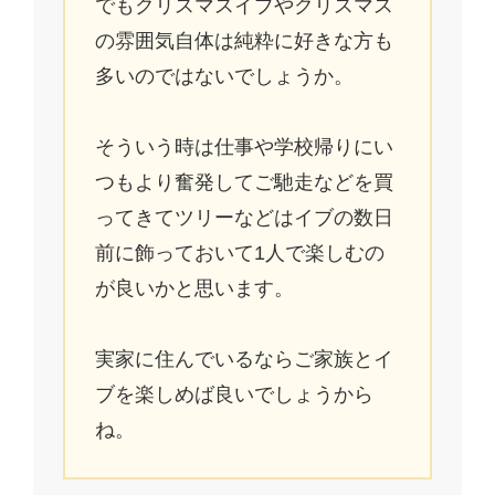
でもクリスマスイブやクリスマス
の雰囲気自体は純粋に好きな方も
多いのではないでしょうか。
そういう時は仕事や学校帰りにい
つもより奮発してご馳走などを買
ってきてツリーなどはイブの数日
前に飾っておいて1人で楽しむの
が良いかと思います。
実家に住んでいるならご家族とイ
ブを楽しめば良いでしょうから
ね。