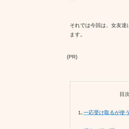
それでは今回は、女友達
ます。
(PR)
目
1､
一応受け取るが使