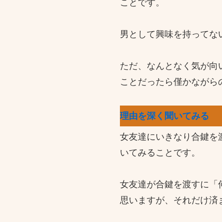
ことです。
男として興味を持ってな
ただ、なんとなく気が向
ことだったら僅かながら
理由を深く聞いてみる
女友達にいきなり合鍵を
いてみることです。
女友達が合鍵を渡すに「
思いますが、それだけ済