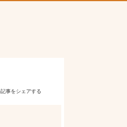
の記事をシェアする