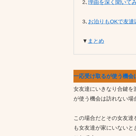
2､
理由を深く聞いて
3､
お泊りもOKで友達
▼
まとめ
一応受け取るが使う機会
女友達にいきなり合鍵を
が使う機会は訪れない場
この場合だとその女友達
も女友達が家にいないと