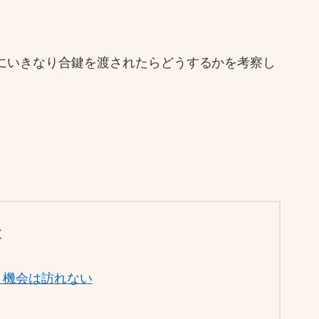
にいきなり合鍵を渡されたらどうするかを考察し
次
う機会は訪れない