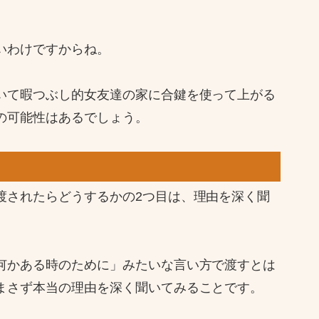
いわけですからね。
いて暇つぶし的女友達の家に合鍵を使って上がる
の可能性はあるでしょう。
渡されたらどうするかの2つ目は、理由を深く聞
何かある時のために」みたいな言い方で渡すとは
まさず本当の理由を深く聞いてみることです。