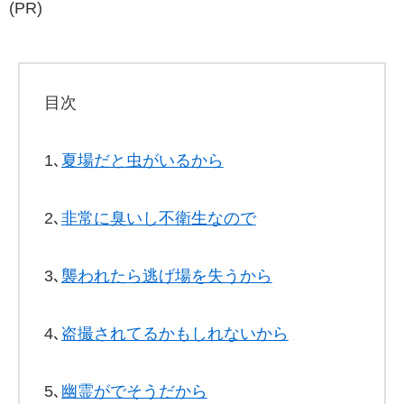
(PR)
目次
1､
夏場だと虫がいるから
2､
非常に臭いし不衛生なので
3､
襲われたら逃げ場を失うから
4､
盗撮されてるかもしれないから
5､
幽霊がでそうだから