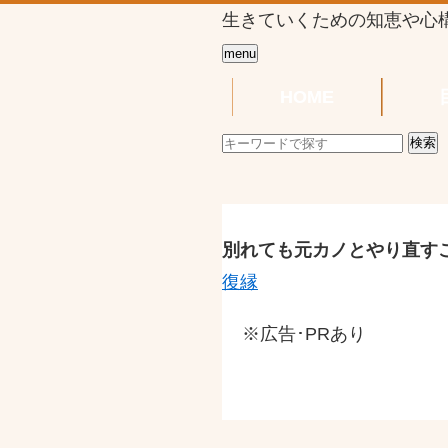
生きていくための知恵や心
menu
HOME
別れても元カノとやり直す
復縁
※広告･PRあり