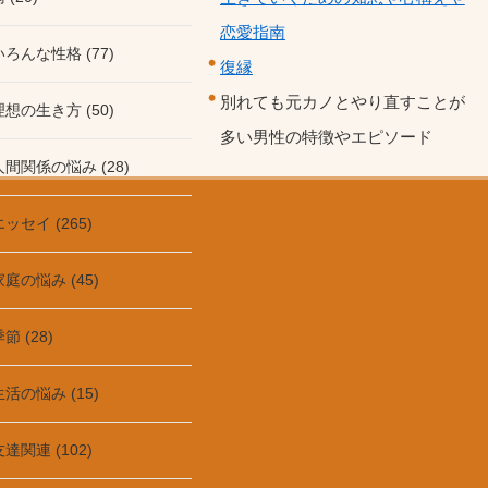
恋愛指南
いろんな性格 (77)
復縁
別れても元カノとやり直すことが
理想の生き方 (50)
多い男性の特徴やエピソード
人間関係の悩み (28)
エッセイ (265)
家庭の悩み (45)
節 (28)
生活の悩み (15)
友達関連 (102)