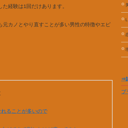
美
した経験は1回だけあります。
L
も元カノとやり直すことが多い男性の特徴やエピ
恋
⇒
プ
次
なれることが多いので