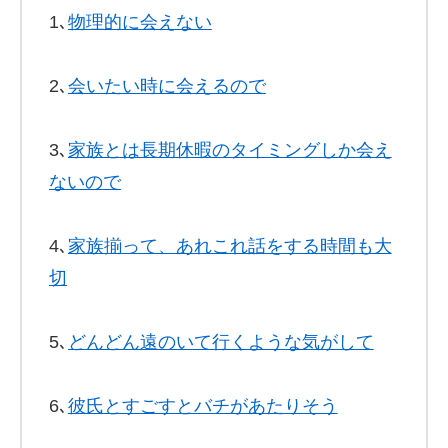
1､
物理的に会えない
2､
会いたい時に会えるので
3､
家族とは長期休暇のタイミングしか会え
ないので
4､
家族揃って、あれこれ話をする時間も大
切
5､
どんどん遠のいて行くような気がして
6､
彼氏とすごすとバチがあたりそう