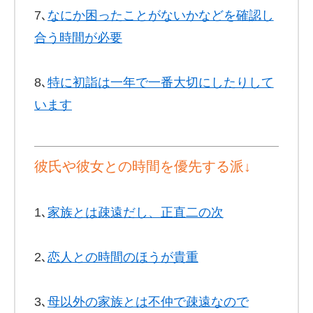
7､
なにか困ったことがないかなどを確認し
合う時間が必要
8､
特に初詣は一年で一番大切にしたりして
います
彼氏や彼女との時間を優先する派↓
1､
家族とは疎遠だし、正直二の次
2､
恋人との時間のほうが貴重
3､
母以外の家族とは不仲で疎遠なので