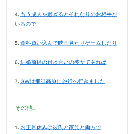
4､
もう成人を過ぎるとそれなりのお相手が
いるので
5､
食料買い込んで映画見たりゲームしたり
6､
結婚前提の付き合いの彼女であれば
7､
GWは那須高原に旅行へ行きました
その他↓
1､
お正月休みは彼氏と家族と両方で