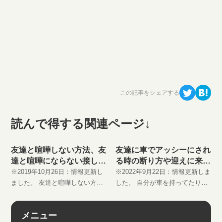
この記事をシェアする
読んで得する関連ページ↓
友達と喧嘩しない方法、友
友達に車でアッシーにされ
達と喧嘩にならない接し
る時の断り方や迎えに来て
方、距離感
の断り方や足にされる断り
※2019年10月26日：情報更新し
※2022年9月22日：情報更新しま
方など
ました。 友達と喧嘩しない方法
した。 自分が車を持ってたりす
を知りたい方も多いのではない
ると、友達に車でアッシーにさ
でしょうか。 特にちょっと仲良
れる事って結構あるのではない
メニュー
くなると割と早い段階で友人と
でしょうか。 例えば今どこどこ