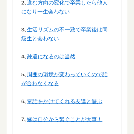
2､
進む方向の変化で卒業したら他人
になり一生会わない
3､
生活リズムの不一致で卒業後は同
級生と会わない
4､
疎遠になるのは当然
5､
周囲の環境が変わっていくので話
が合わなくなる
6､
電話をかけてくれる友達と遊ぶ
7､
縁は自分から繋ぐことが大事！