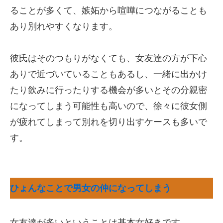
ることが多くて、嫉妬から喧嘩につながることも
あり別れやすくなります。
彼氏はそのつもりがなくても、女友達の方が下心
ありで近づいていることもあるし、一緒に出かけ
たり飲みに行ったりする機会が多いとその分親密
になってしまう可能性も高いので、徐々に彼女側
が疲れてしまって別れを切り出すケースも多いで
す。
ひょんなことで男女の仲になってしまう
女友達が多いということは基本女好きです。