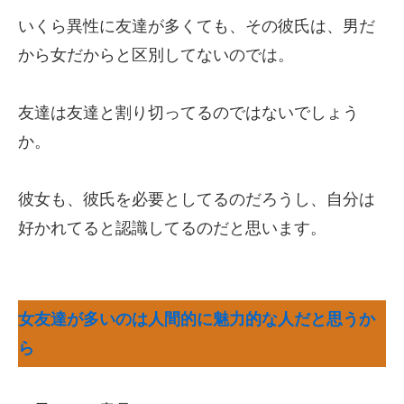
いくら異性に友達が多くても、その彼氏は、男だ
から女だからと区別してないのでは。
友達は友達と割り切ってるのではないでしょう
か。
彼女も、彼氏を必要としてるのだろうし、自分は
好かれてると認識してるのだと思います。
女友達が多いのは人間的に魅力的な人だと思うか
ら