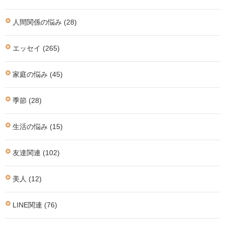
人間関係の悩み (28)
エッセイ (265)
家庭の悩み (45)
季節 (28)
生活の悩み (15)
友達関連 (102)
美人 (12)
LINE関連 (76)