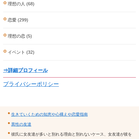
理想の人 (68)
恋愛 (299)
理想の恋 (5)
イベント (32)
⇒詳細プロフィール
プライバシーポリシー
生きていくための知恵や心構えや恋愛指南
異性の友達
彼氏に女友達が多いと別れる理由と別れないケース、女友達が彼を