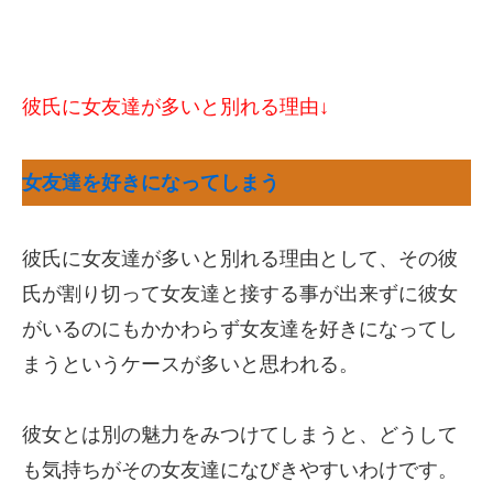
彼氏に女友達が多いと別れる理由↓
女友達を好きになってしまう
彼氏に女友達が多いと別れる理由として、その彼
氏が割り切って女友達と接する事が出来ずに彼女
がいるのにもかかわらず女友達を好きになってし
まうというケースが多いと思われる。
彼女とは別の魅力をみつけてしまうと、どうして
も気持ちがその女友達になびきやすいわけです。