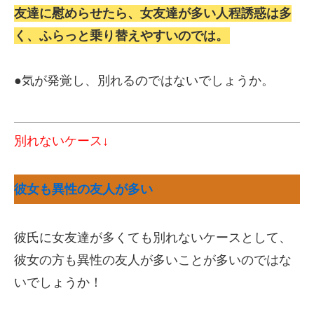
友達に慰めらせたら、女友達が多い人程誘惑は多
く、ふらっと乗り替えやすいのでは。
●気が発覚し、別れるのではないでしょうか。
別れないケース↓
彼女も異性の友人が多い
彼氏に女友達が多くても別れないケースとして、
彼女の方も異性の友人が多いことが多いのではな
いでしょうか！