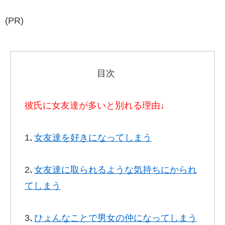
(PR)
目次
彼氏に女友達が多いと別れる理由↓
1､
女友達を好きになってしまう
2､
女友達に取られるような気持ちにかられ
てしまう
3､
ひょんなことで男女の仲になってしまう