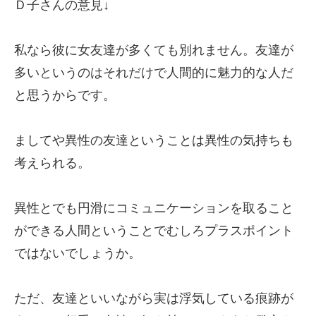
Ｄ子さんの意見↓
私なら彼に女友達が多くても別れません。友達が
多いというのはそれだけで人間的に魅力的な人だ
と思うからです。
ましてや異性の友達ということは異性の気持ちも
考えられる。
異性とでも円滑にコミュニケーションを取ること
ができる人間ということでむしろプラスポイント
ではないでしょうか。
ただ、友達といいながら実は浮気している痕跡が