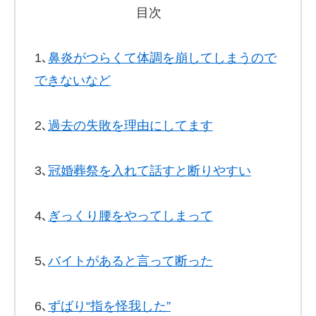
目次
1､
鼻炎がつらくて体調を崩してしまうので
できないなど
2､
過去の失敗を理由にしてます
3､
冠婚葬祭を入れて話すと断りやすい
4､
ぎっくり腰をやってしまって
5､
バイトがあると言って断った
6､
ずばり“指を怪我した”