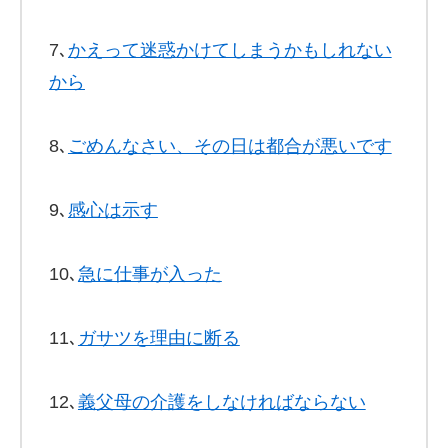
7､
かえって迷惑かけてしまうかもしれない
から
8､
ごめんなさい、その日は都合が悪いです
9､
感心は示す
10､
急に仕事が入った
11､
ガサツを理由に断る
12､
義父母の介護をしなければならない